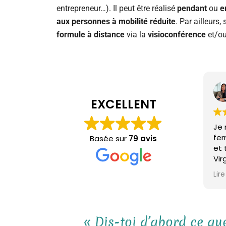
entrepreneur…). Il peut être réalisé
pendant
ou
e
aux personnes à mobilité réduite
. Par ailleur
formule à distance
via la
visioconférenc
e
et/o
EXCELLENT
Je
fe
Basée sur
79 avis
et 
Vir
co
Lire
été
Vir
bie
et 
« Dis-toi d’abord ce que
rar