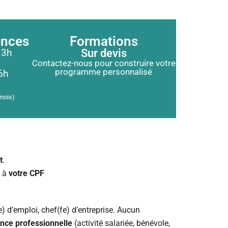
ences
Formations
13h
Sur devis
Contactez-nous pour construire votre
programme personnalisé
6h
mois)
t
.
e à
votre CPF
e) d’emploi, chef(fe) d’entreprise. Aucun
nce professionnelle
(activité salariée, bénévole,