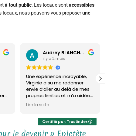
ert
à tout public
. Les locaux sont
accessibles
nos locaux, nous pouvons vous proposer
une
Audrey BLANCHON
Lio
il y a 2 mois
il y
Une expérience incroyable,
Une super 
Virginie a su me redonner
conseils, V
t
envie d’aller au delà de mes
poser les 
er
propres limites et m’a aidée
et surtout 
à surpasser mes doutes et
répondre. J
Lire la suite
Lire la suite
e
m’a aussi redonner
sereineme
es.
confiance. Virginie est
énorme mer
profondément humaine, je la
Certifié par: Trustindex
recommande à toutes les
our le devenir » Epictète
personnes qui souhaintent