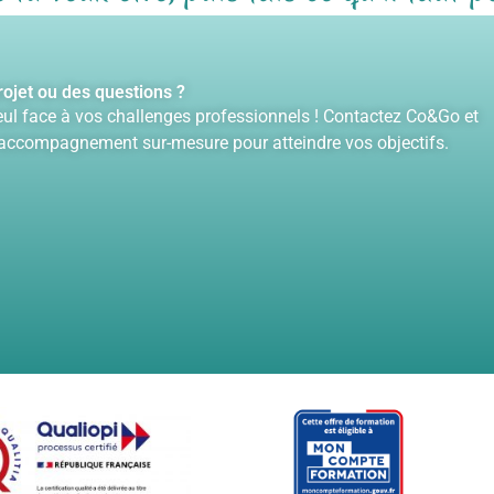
confiance immédiat, sans
un jugement. Grâce à sa
Un immense merci à elle 
hodologie structurée et
son accompagnement qu
 outils pertinents, j'ai pu
m'a véritablement permi
ojet ou des questions ?
re un vrai tri dans mes
reprendre confiance et
eul face à vos challenges professionnels ! Contactez Co&Go et
pétences, redécouvrir
d'avancer sereinement !
 accompagnement sur-mesure pour atteindre vos objectifs.
 forces et surtout
rendre confiance en mon
entiel.
ourd'hui, je repars avec un
jet professionnel clair,
liste et aligné avec mes
eurs. Si vous hésitez
ore à vous lancer ou à
isir votre
ompagnateur, allez-y
ec CO&GO, vous serez
re de très bonnes mains !
ci encore pour tout,
inie !