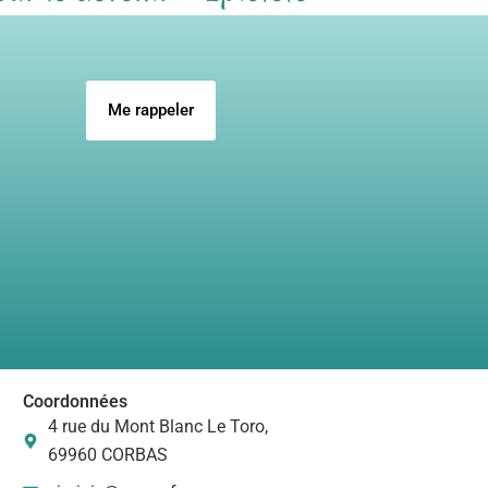
faire un bilan sur eux-mêmes.
pour
Merci à toi Virginie je
i
n’oublierai pas ton
s de
accompagnement tant
professionnel qu’humain
Me rappeler
Coordonnées
4 rue du Mont Blanc Le Toro,
69960 CORBAS