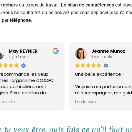
n dehors
du temps de travail.
Le bilan de compétences
est ouv
s, si vous ne souhaitez ou ne pouvez pas vous déplacer jusqu’à 
u par
téléphone
.
May REYNIER
Jeanne Munoz
il y a 1 mois
il y a 1 mois
 recommande les yeux
Une belle expérience !
rmés l'organisme CO&GO
tout particulièrement
Virginie a su parfaitemen
ginie. Faire ce bilan de
m'accompagner, me guid
mpétences à ses côtés a
et rendre les choses
 la suite
Lire la suite
 un véritable déclic.
concrètes tout au long d
ginie est d'une
mon bilan de compétenc
nveillance, d'une écoute
C'est une superbe
d'un professionnalisme
professionnelle qui est à
 tu veux être, puis fais ce qu’il faut p
es. Elle a su créer un climat
l'écoute.