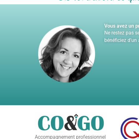
de 
auc
mét
ses
Vous avez un pr
fai
Ne restez pas s
com
bénéficiez d’un
mes
rep
pot
Auj
pro
réa
val
enc
cho
acc
av
ent
Mer
Virg
Accompagnement professionnel