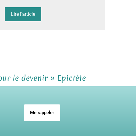
Lire l'article
our le devenir » Epictète
Me rappeler